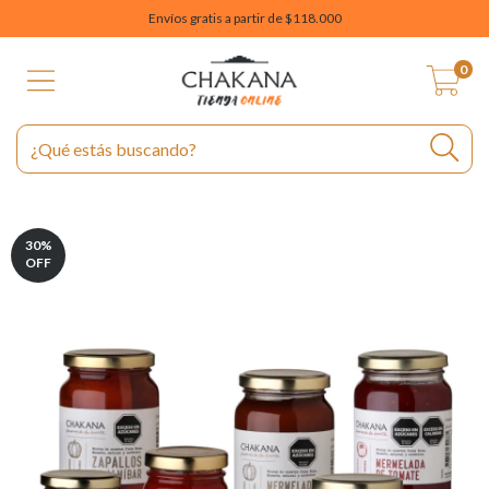
Envíos gratis a partir de $118.000
0
30
%
OFF