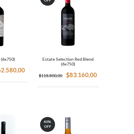
OFF
 (6x750)
Estate Selection Red Blend
(6x750)
62.580,00
$83.160,00
$118.800,00
40
%
OFF