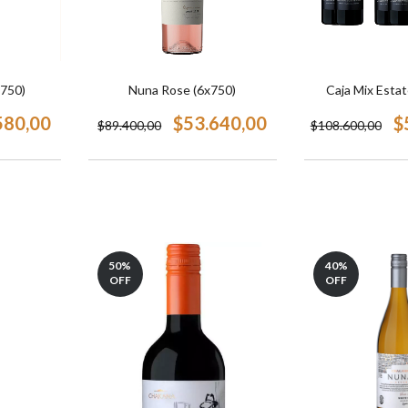
x750)
Nuna Rose (6x750)
Caja Mix Estat
580,00
$53.640,00
$
$89.400,00
$108.600,00
50
%
40
%
OFF
OFF