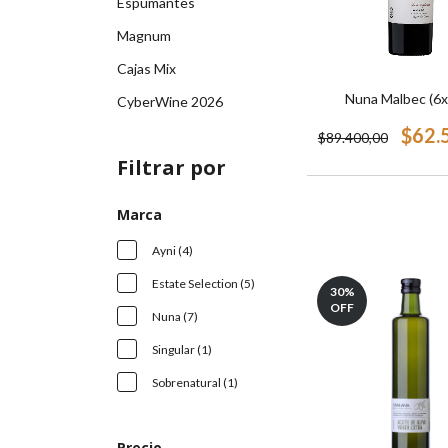
Espumantes
Magnum
Cajas Mix
Nuna Malbec (6
CyberWine 2026
$62.
$89.400,00
Filtrar por
Marca
Ayni (4)
Estate Selection (5)
30
%
OFF
Nuna (7)
Singular (1)
Sobrenatural (1)
Precio