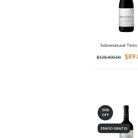
Sobrenatural Tinto
$89.
$128.400,00
30
%
OFF
ENVÍO GRATIS