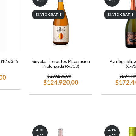
OFF
OFF
ENVÍO GRATIS
ENVÍO GRATIS
 (12 x 355
Singular Torrontes Maceracion
Ayni Sparkling
Prolongada (6x750)
(6x75
00
$208.200,00
$287.40
$124.920,00
$172.4
40
%
40
%
OFF
OFF