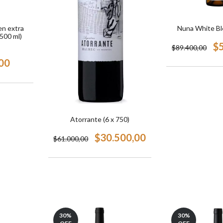
en extra
Nuna White Bl
500 ml)
$
$89.400,00
00
Atorrante (6 x 750)
$30.500,00
$61.000,00
30
%
30
%