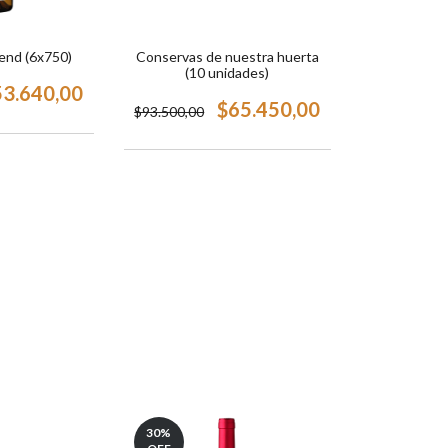
Conservas de nuestra huerta
end (6x750)
(10 unidades)
53.640,00
$65.450,00
$93.500,00
30
%