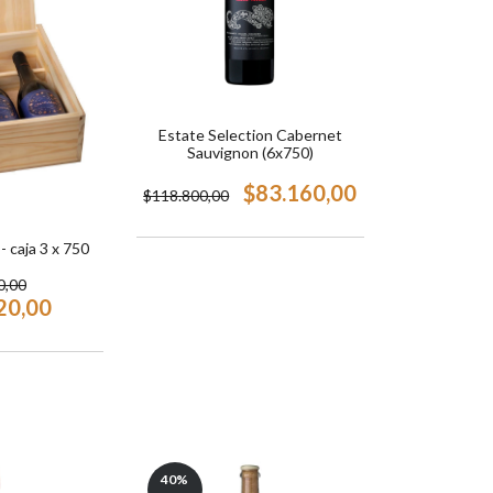
Estate Selection Cabernet
Sauvignon (6x750)
$83.160,00
$118.800,00
 - caja 3 x 750
0,00
20,00
40
%