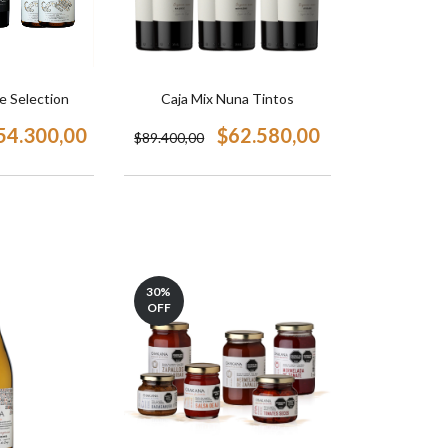
e Selection
Caja Mix Nuna Tintos
54.300,00
$62.580,00
$89.400,00
30
%
OFF