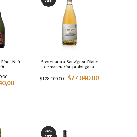
OFF
 Pinot Noit
Sobrenatural Sauvignon Blanc
0)
de maceración prolongada.
0,00
$77.040,00
$128.400,00
40,00
30
%
OFF