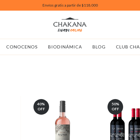
Envíos gratis a partir de $118.000
CONOCENOS
BIODINÁMICA
BLOG
CLUB CH
40
%
50
%
OFF
OFF