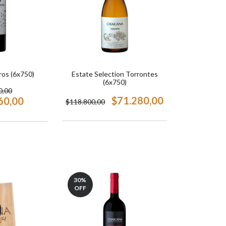
ros (6x750)
Estate Selection Torrontes
(6x750)
0,00
$71.280,00
60,00
$118.800,00
30
%
OFF