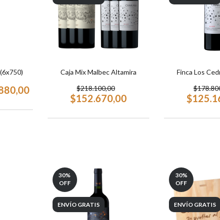
 (6x750)
Caja Mix Malbec Altamira
Finca Los Ced
880,00
$218.100,00
$178.80
$152.670,00
$125.1
30
%
30
%
OFF
OFF
ENVÍO GRATIS
ENVÍO GRATIS