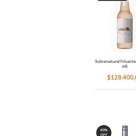
Sobrenatural Frisante
ml)
$128.400,
40
%
OFF