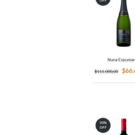
OFF
Nuna Espuma
$66.
$111.000,00
30
%
OFF