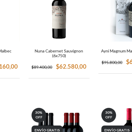
Malbec
Nuna Cabernet Sauvignon
Ayni Magnum Ma
(6x750)
$
$95.800,00
160,00
$62.580,00
$89.400,00
30
%
30
%
OFF
OFF
ENVÍO GRATIS
ENVÍO GRATIS