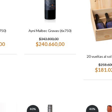
750)
Ayni Malbec Gravas (6x750)
$343.800,00
00
$240.660,00
20 vueltas al sol
$258.60
$181.0
40
%
40
%