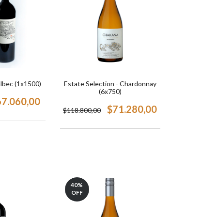
lbec (1x1500)
Estate Selection - Chardonnay
(6x750)
67.060,00
$71.280,00
$118.800,00
40
%
OFF