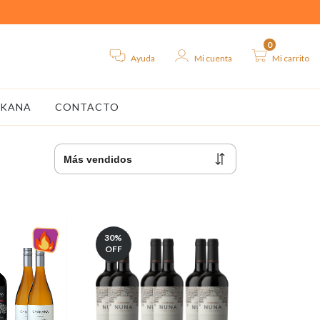
0
Ayuda
Mi cuenta
Mi carrito
AKANA
CONTACTO
30
%
OFF