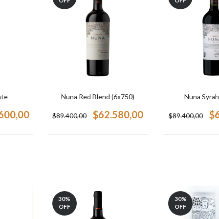
OFF
OFF
nte
Nuna Red Blend (6x750)
Nuna Syrah
600,00
$62.580,00
$
$89.400,00
$89.400,00
30
%
30
%
OFF
OFF