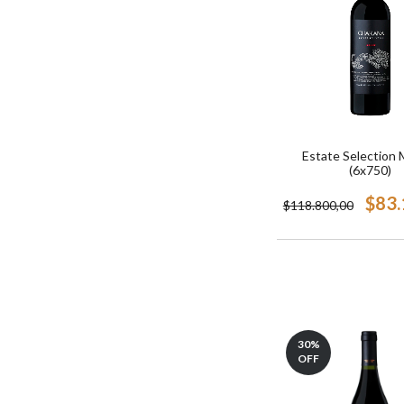
Estate Selection 
(6x750)
$83.
$118.800,00
30
%
OFF